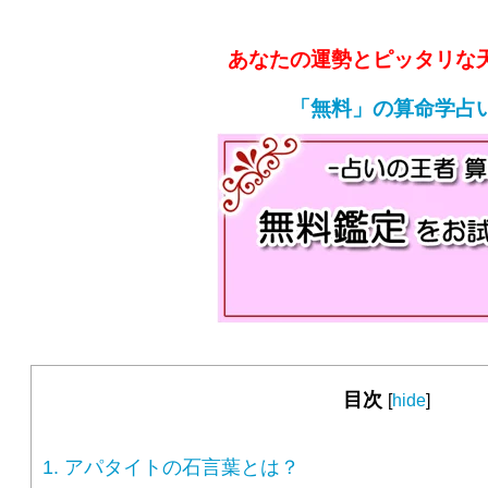
あなたの運勢とピッタリな
「無料」の算命学占
目次
[
hide
]
1.
アパタイトの石言葉とは？