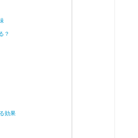
味
る？
する効果