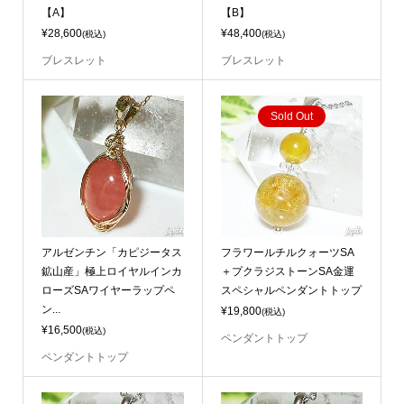
【A】
【B】
¥28,600
¥48,400
(税込)
(税込)
ブレスレット
ブレスレット
Sold Out
アルゼンチン「カピジータス
フラワールチルクォーツSA
鉱山産」極上ロイヤルインカ
＋プクラジストーンSA金運
ローズSAワイヤーラップペ
スペシャルペンダントトップ
ン...
¥19,800
(税込)
¥16,500
(税込)
ペンダントトップ
ペンダントトップ