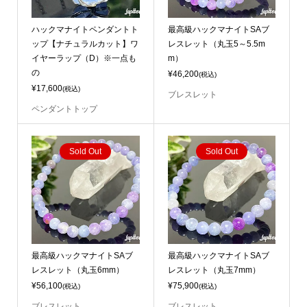
ハックマナイトペンダントト
最高級ハックマナイトSAブ
ップ【ナチュラルカット】ワ
レスレット（丸玉5～5.5m
イヤーラップ（D）※一点も
m）
の
¥46,200
(税込)
¥17,600
(税込)
ブレスレット
ペンダントトップ
Sold Out
Sold Out
最高級ハックマナイトSAブ
最高級ハックマナイトSAブ
レスレット（丸玉6mm）
レスレット（丸玉7mm）
¥56,100
¥75,900
(税込)
(税込)
ブレスレット
ブレスレット