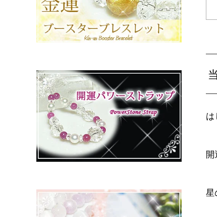
は
開
星