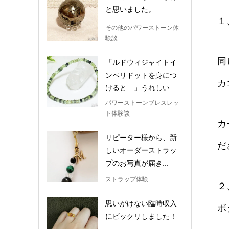
と思いました。
１
その他のパワーストーン体
験談
同
「ルドウィジャイトイ
ンペリドットを身につ
カ
けると…」うれしい...
パワーストーンブレスレッ
ト体験談
カ
リピーター様から、新
だ
しいオーダーストラッ
プのお写真が届き...
ストラップ体験
２
思いがけない臨時収入
ボ
にビックリしました！