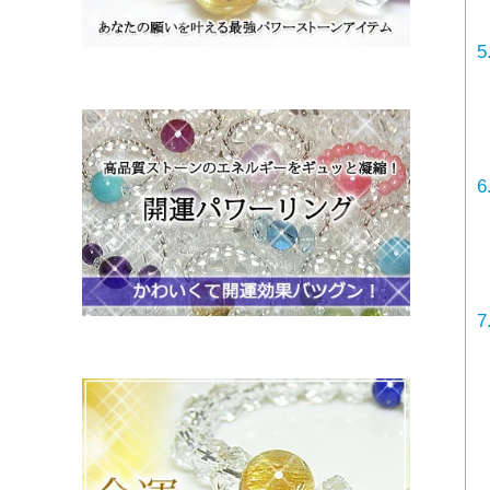
5
6
7