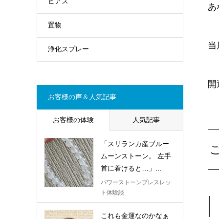
ピアス
あ
置物
当
浄化スプレー
開
お客様の声＆人気記事
お客様の体験
人気記事
「スリランカ産ブルー
ムーンストーン。 左手
首に着けると…」...
パワーストーンブレスレッ
ト体験談
これも金運なのかなぁ