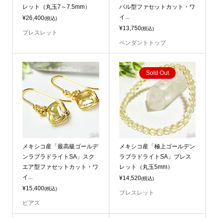
レット（丸玉7～7.5mm）
バル型ファセットカット・ワ
イ...
¥26,400
(税込)
¥13,750
(税込)
ブレスレット
ペンダントトップ
Sold Out
メキシコ産「最高級ゴールデ
メキシコ産「極上ゴールデン
ンラブラドライトSA」スク
ラブラドライトSA」ブレス
エア型ファセットカット・ワ
レット（丸玉5mm）
イ...
¥14,520
(税込)
¥15,400
(税込)
ブレスレット
ピアス