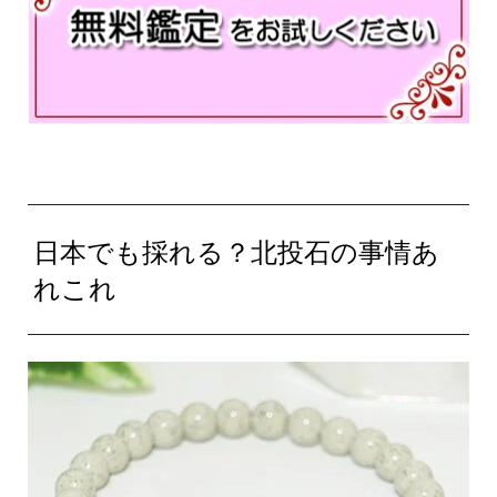
日本でも採れる？北投石の事情あ
れこれ