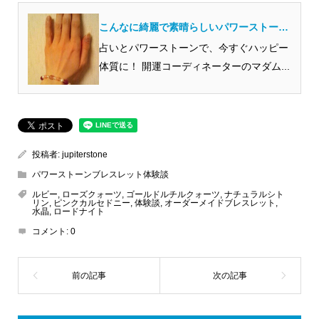
こんなに綺麗で素晴らしいパワーストーン
に出会ったのは初めてです！
占いとパワーストーンで、今すぐハッピー
体質に！ 開運コーディネーターのマダム...
投稿者:
jupiterstone
パワーストーンブレスレット体験談
ルビー
,
ローズクォーツ
,
ゴールドルチルクォーツ
,
ナチュラルシト
リン
,
ピンクカルセドニー
,
体験談
,
オーダーメイドブレスレット
,
水晶
,
ロードナイト
コメント:
0