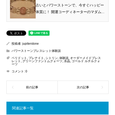
つけましたが・・・
占いとパワーストーンで、今すぐハッピー
体質に！ 開運コーディネーターのマダム...
投稿者:
jupiterstone
パワーストーンブレスレット体験談
ペリドット
,
プレナイト
,
シトリン
,
体験談
,
オーダーメイドブレス
レット
,
グリーンファントムクォーツ
,
水晶
,
ゴールド ルチルクォ
ーツ
コメント:
0
関連記事一覧