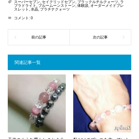
スーパーセブン
,
セイクリッドセブン
,
ブラックルチルクォーツ
,
ラ
ブラドライト
,
ブルームーンストーン
,
体験談
,
オーダーメイドブレ
スレット
,
水晶
,
プラチナクォーツ
コメント:
0
関連記事一覧