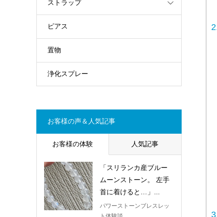
ストラップ
2
ピアス
置物
浄化スプレー
お客様の声＆人気記事
お客様の体験
人気記事
「スリランカ産ブルー
ムーンストーン。 左手
首に着けると…」...
パワーストーンブレスレッ
3
ト体験談