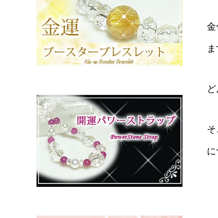
金
ま
ど
そ
に