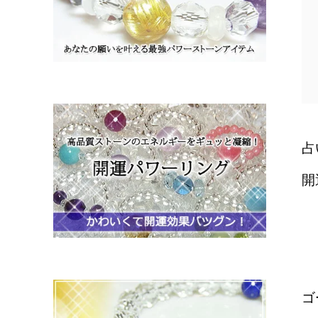
占
開
ゴ