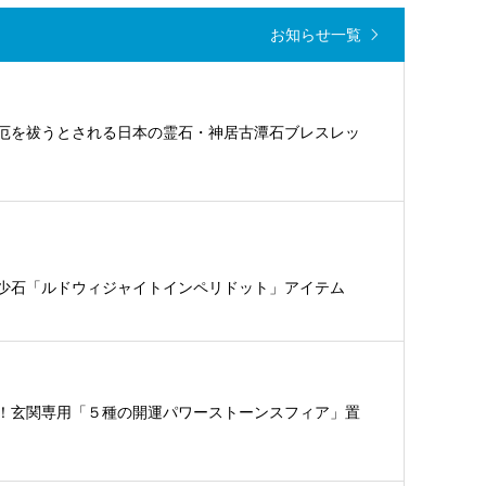
お知らせ一覧
厄を祓うとされる日本の霊石・神居古潭石ブレスレッ
少石「ルドウィジャイトインペリドット」アイテム
！玄関専用「５種の開運パワーストーンスフィア」置