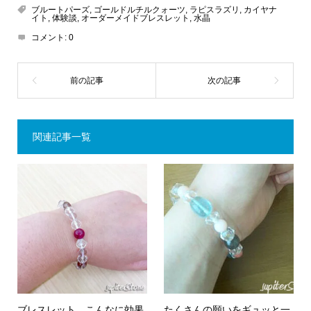
ブルートパーズ
,
ゴールドルチルクォーツ
,
ラピスラズリ
,
カイヤナ
イト
,
体験談
,
オーダーメイドブレスレット
,
水晶
コメント:
0
関連記事一覧
ブレスレット、こんなに効果
たくさんの願いをギュッと一