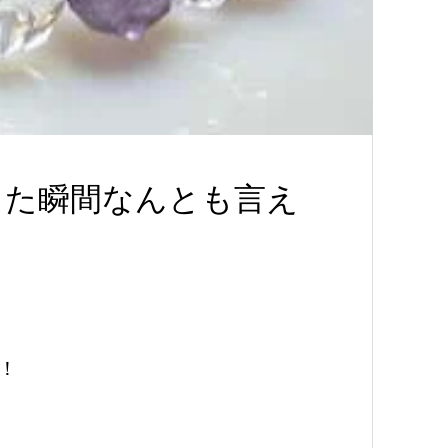
った瞬間なんとも言え
！