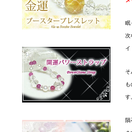
眠
次
イ
そ
も
す
隕