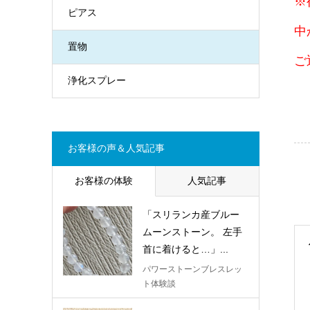
※
ピアス
中
置物
ご
浄化スプレー
お客様の声＆人気記事
お客様の体験
人気記事
「スリランカ産ブルー
ムーンストーン。 左手
首に着けると…」...
パワーストーンブレスレッ
ト体験談