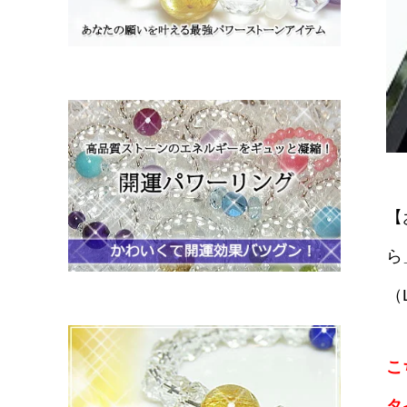
【
ら
（
こ
タ