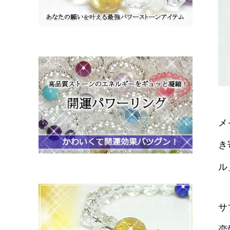
メ
き
ル
サ
恋