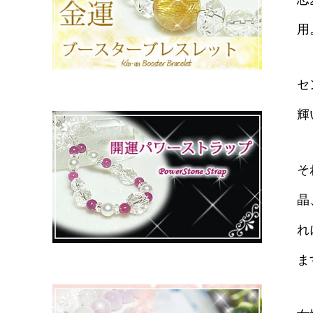
用
セ
輝
そ
晶
れ
ま