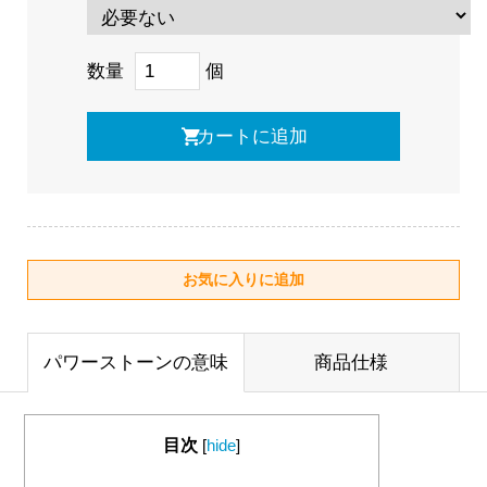
数量
個
パワーストーンの意味
商品仕様
目次
[
hide
]