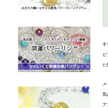
す
ピ
た
メ
気
ア