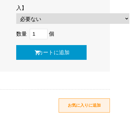
入】
数量
個