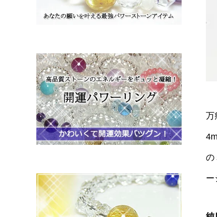
万
4
の
ー
純