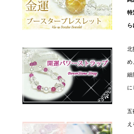
特
ら
北
め
細
に
五
え