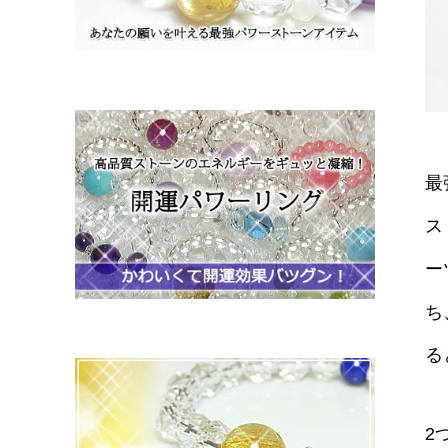
最
ス
ー
ち
る
2