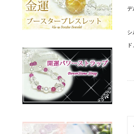
デ
シ
ド