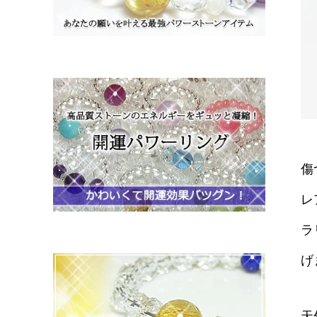
傷
レ
ラ
げ
天