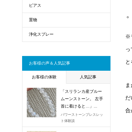
ピアス
置物
浄化スプレー
※
っ
と
お客様の声＆人気記事
お客様の体験
人気記事
ま
「スリランカ産ブルー
だ
ムーンストーン。 左手
首に着けると…」...
合
パワーストーンブレスレッ
ト体験談