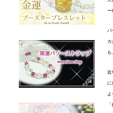
ー
パ
カ
も
近
に
よ
「