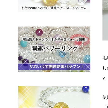
地
し
た
使
「