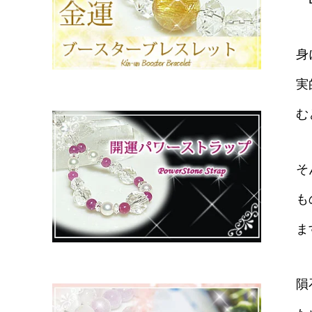
身
実
む
そ
も
ま
隕