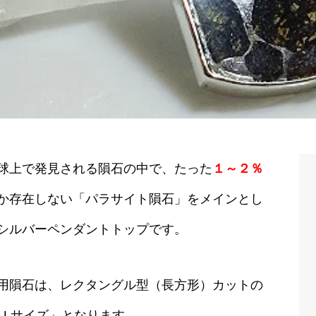
球上で発見される隕石の中で、たった
１～２％
か存在しない「パラサイト隕石」をメインとし
シルバーペンダントトップです。
用隕石は、レクタングル型（長方形）カットの
LLサイズ」となります。