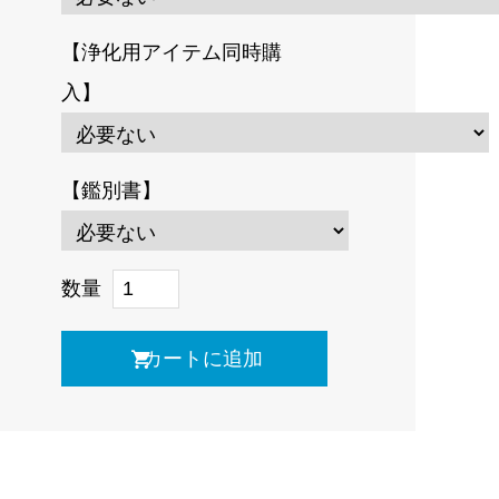
【浄化用アイテム同時購
入】
【鑑別書】
数量