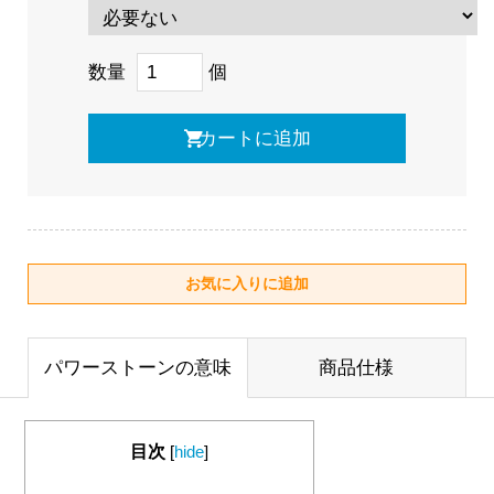
数量
個
パワーストーンの意味
商品仕様
目次
[
hide
]