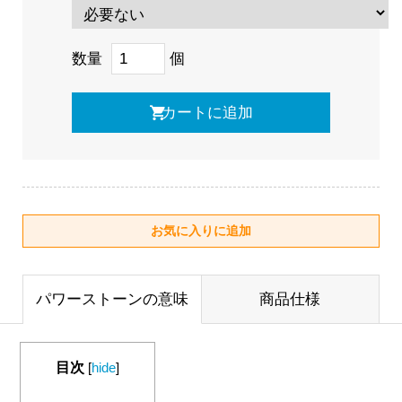
数量
個
パワーストーンの意味
商品仕様
目次
[
hide
]