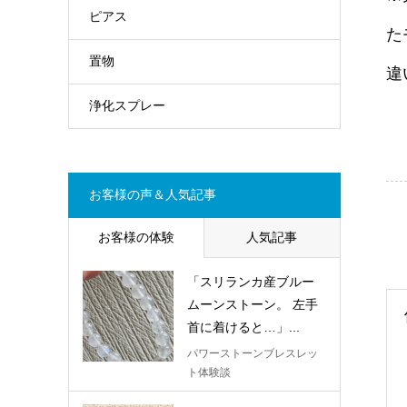
ピアス
た
置物
違
浄化スプレー
お客様の声＆人気記事
お客様の体験
人気記事
「スリランカ産ブルー
ムーンストーン。 左手
首に着けると…」...
パワーストーンブレスレッ
ト体験談