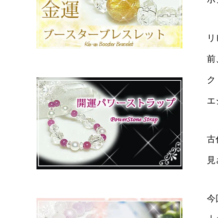
リ
前
ク
エ
古
見
今