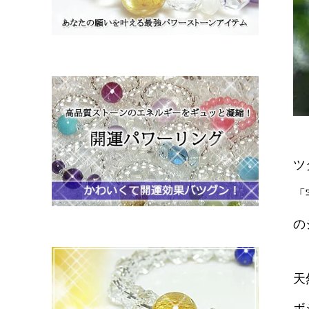
ツ
「
の
天
ボ