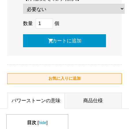
数量
個
パワーストーンの意味
商品仕様
目次
[
hide
]