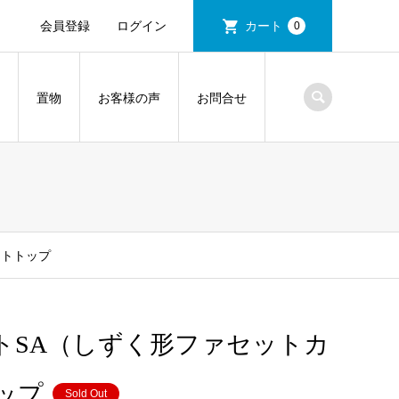
会員登録
ログイン
カート
0
置物
お客様の声
お問合せ
ントトップ
トSA（しずく形ファセットカ
ップ
Sold Out