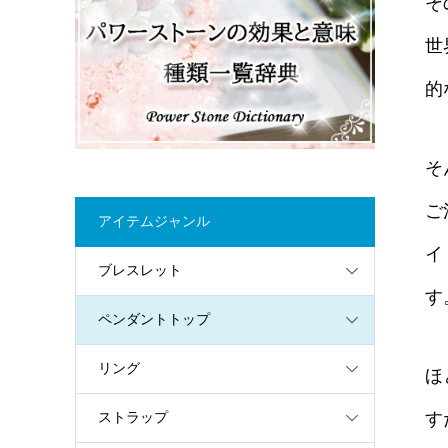
そ
世
的
そ
ご
アイテムジャンル
イ
ブレスレット
す
ペンダントトップ
リング
ほ
す
ストラップ