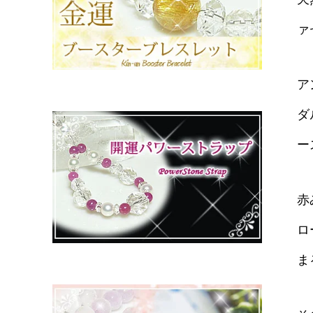
ァ
ア
ダ
ー
赤
ロ
ま