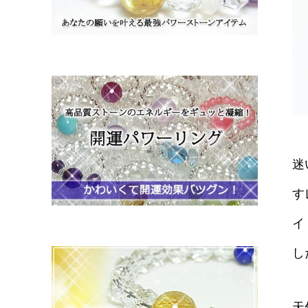
迷
す
イ
し
天