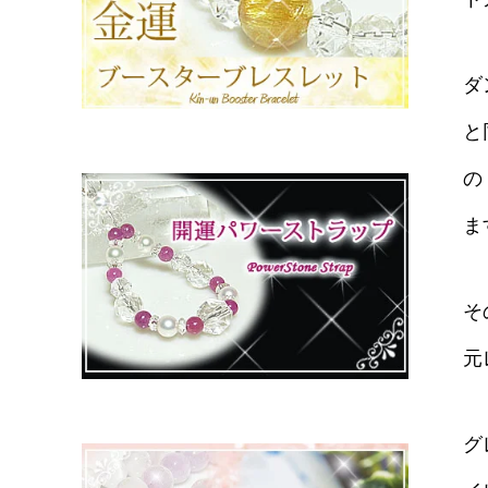
ダ
と
の
ま
そ
元
グ