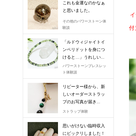
これも金運なのかなぁ
と思いました。
イ
その他のパワーストーン体
付
験談
「ルドウィジャイトイ
ンペリドットを身につ
けると…」うれしい...
パワーストーンブレスレッ
ト体験談
リピーター様から、新
しいオーダーストラッ
プのお写真が届き...
ストラップ体験
思いがけない臨時収入
にビックリしました！