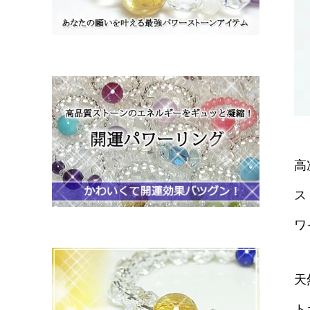
高
ス
ワ
天
ト