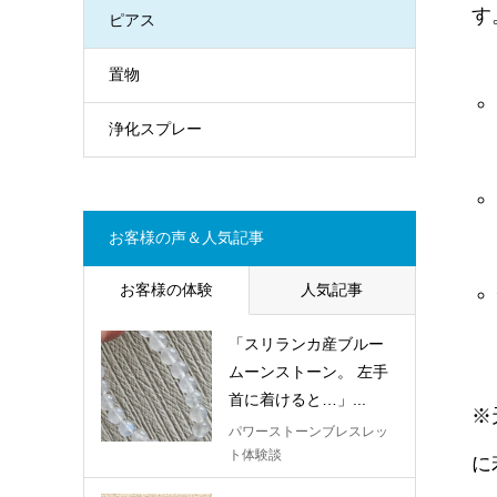
す
ピアス
置物
浄化スプレー
お客様の声＆人気記事
お客様の体験
人気記事
「スリランカ産ブルー
ムーンストーン。 左手
首に着けると…」...
※
パワーストーンブレスレッ
ト体験談
に