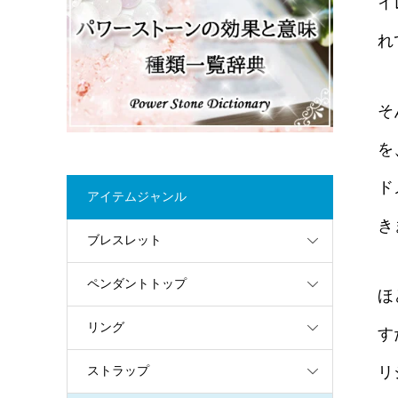
イ
れ
そ
を
ド
アイテムジャンル
き
ブレスレット
ペンダントトップ
ほ
リング
す
リ
ストラップ