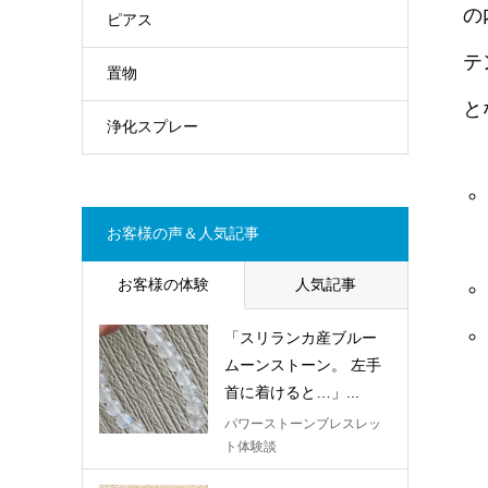
の
ピアス
テ
置物
と
浄化スプレー
お客様の声＆人気記事
お客様の体験
人気記事
「スリランカ産ブルー
ムーンストーン。 左手
首に着けると…」...
パワーストーンブレスレッ
ト体験談