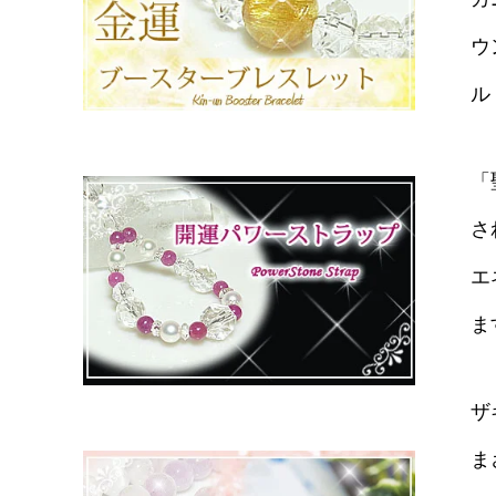
ウ
ル
「
さ
エ
ま
ザ
ま