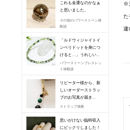
これも金運なのかなぁ
※
と思いました。
た
その他のパワーストーン体
験談
違
「ルドウィジャイトイ
ンペリドットを身につ
けると…」うれしい...
パワーストーンブレスレッ
ト体験談
リピーター様から、新
しいオーダーストラッ
プのお写真が届き...
ストラップ体験
思いがけない臨時収入
にビックリしました！