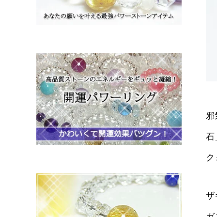
邪
石
ク
ザ
ガ