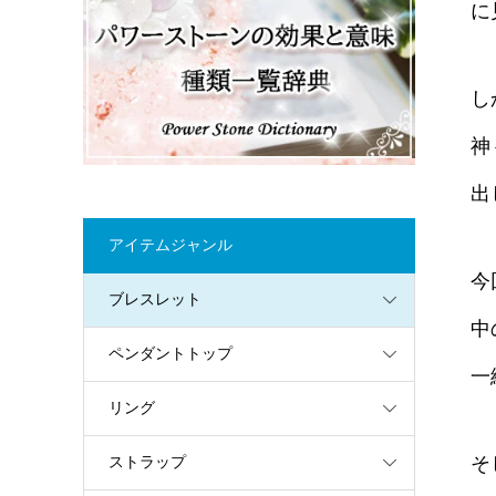
に
し
神
出
アイテムジャンル
今
ブレスレット
中
ペンダントトップ
一
リング
そ
ストラップ