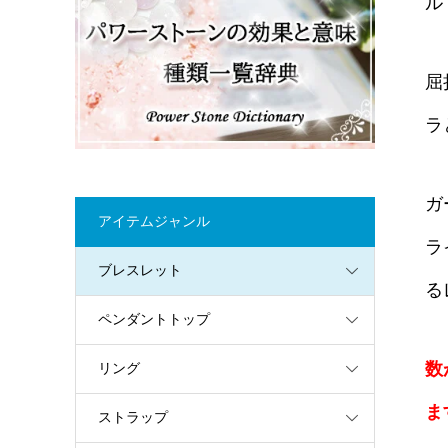
ル
屈
ラ
ガ
アイテムジャンル
ラ
ブレスレット
る
ペンダントトップ
数
リング
ま
ストラップ