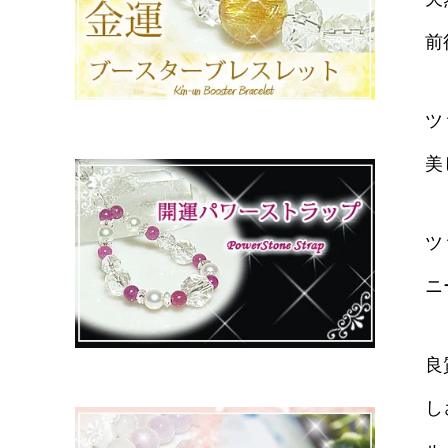
前
ツ
美
ツ
ニ
良
し