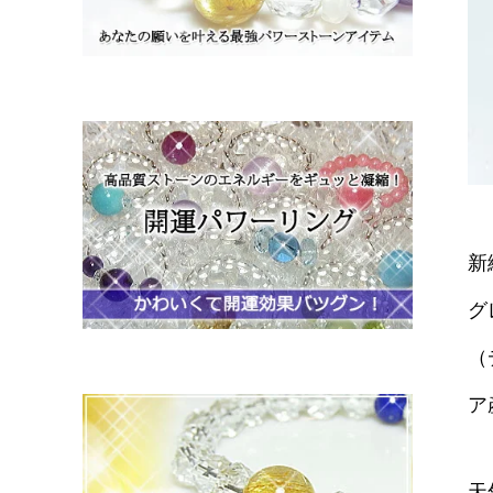
新
グ
（
ア
天