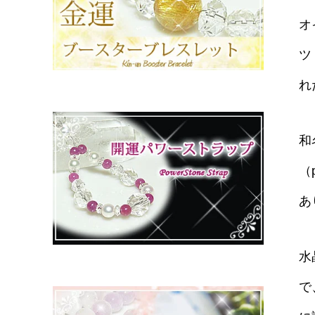
オ
ツ
れ
和
（
あ
水
で