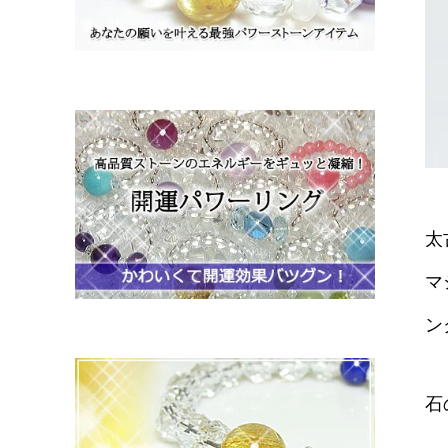
太
マ
ン
石