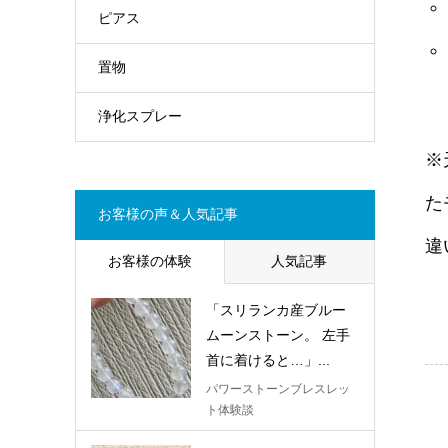
ピアス
置物
浄化スプレー
※
た
お客様の声＆人気記事
違
お客様の体験
人気記事
「スリランカ産ブルー
ムーンストーン。 左手
首に着けると…」...
パワーストーンブレスレッ
ト体験談