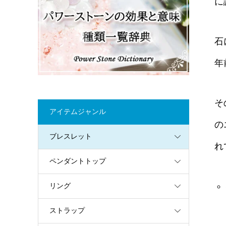
に
石
年
そ
アイテムジャンル
の
ブレスレット
れ
ペンダントトップ
リング
ストラップ