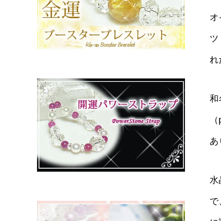
オ
ツ
れ
和
（
あ
水
で