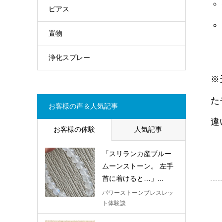
ピアス
置物
浄化スプレー
※
た
お客様の声＆人気記事
違
お客様の体験
人気記事
「スリランカ産ブルー
ムーンストーン。 左手
首に着けると…」...
パワーストーンブレスレッ
ト体験談