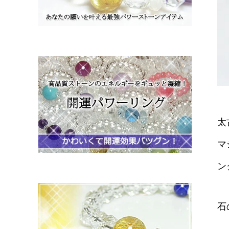
太
マ
ン
石