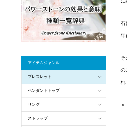
に
石
年
そ
アイテムジャンル
の
ブレスレット
れ
ペンダントトップ
リング
ストラップ