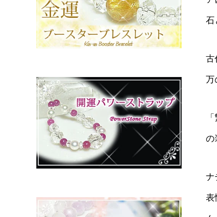
石
古
万
「
の
ナ
表