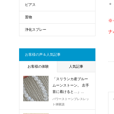
ピアス
置物
※
浄化スプレー
ナ
お客様の声＆人気記事
お客様の体験
人気記事
「スリランカ産ブルー
ムーンストーン。 左手
首に着けると…」...
パワーストーンブレスレッ
ト体験談