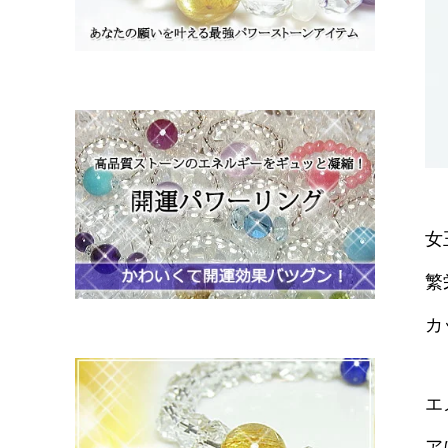
女
繁
カ
エ
ア