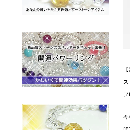
【
ス
ブ
今
明