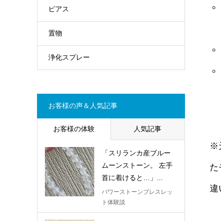
ピアス
置物
浄化スプレー
お客様の声＆人気記事
お客様の体験
人気記事
※
「スリランカ産ブルー
ムーンストーン。 左手
た
首に着けると…」...
違
パワーストーンブレスレッ
ト体験談