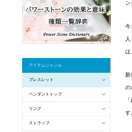
ン
今
人
は
アイテムジャンル
新
ブレスレット
の
ペンダントトップ
「
リング
す
ストラップ