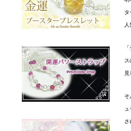
タ
人
「
ス
見
そ
ュ
さ