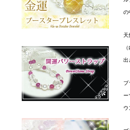
の
天
（
出
ブ
ー
ウ