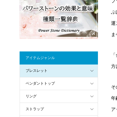
ブ
ぶ
運
ま
「
アイテムジャンル
方
ブレスレット
ペンダントトップ
そ
リング
年
ア
ストラップ