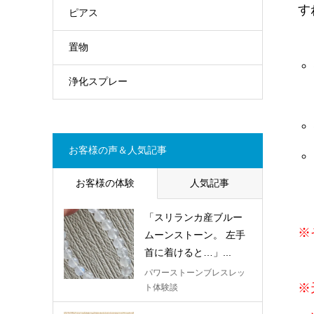
す
ピアス
置物
浄化スプレー
お客様の声＆人気記事
お客様の体験
人気記事
「スリランカ産ブルー
※
ムーンストーン。 左手
首に着けると…」...
パワーストーンブレスレッ
※
ト体験談