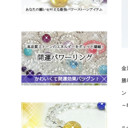
金
勝
ン
～
ル