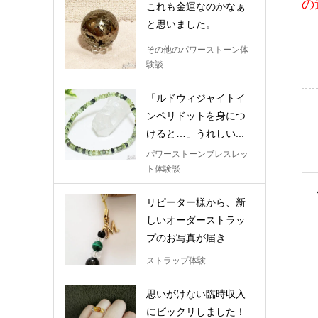
の
これも金運なのかなぁ
と思いました。
その他のパワーストーン体
験談
「ルドウィジャイトイ
ンペリドットを身につ
けると…」うれしい...
パワーストーンブレスレッ
ト体験談
リピーター様から、新
しいオーダーストラッ
プのお写真が届き...
ストラップ体験
思いがけない臨時収入
にビックリしました！