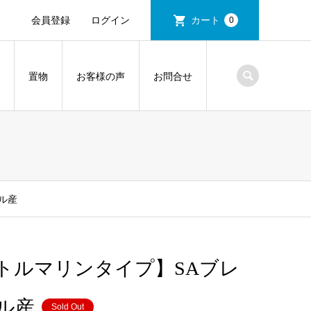
会員登録
ログイン
カート
0
置物
お客様の声
お問合せ
ル産
トルマリンタイプ】SAブレ
ジル産
Sold Out