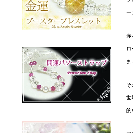
ー
赤
ロ
ま
そ
世
的