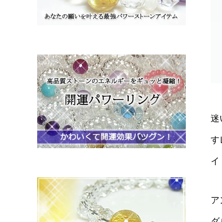
迷
す
イ
ア
ダ