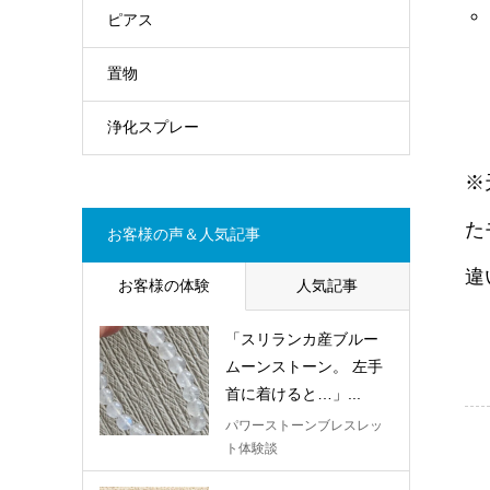
ピアス
置物
浄化スプレー
※
た
お客様の声＆人気記事
違
お客様の体験
人気記事
「スリランカ産ブルー
ムーンストーン。 左手
首に着けると…」...
パワーストーンブレスレッ
ト体験談