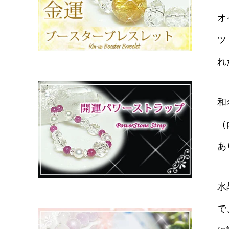
オ
ツ
れ
和
（
あ
水
で