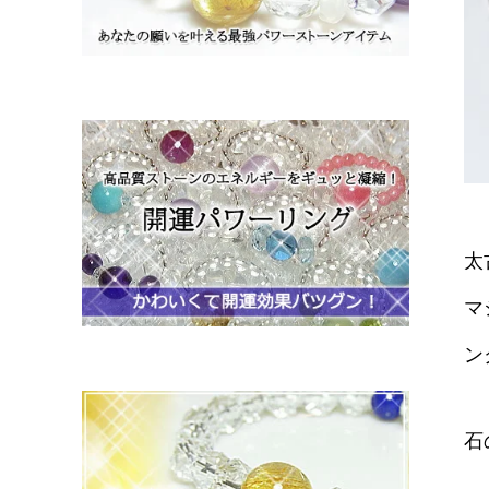
太
マ
ン
石