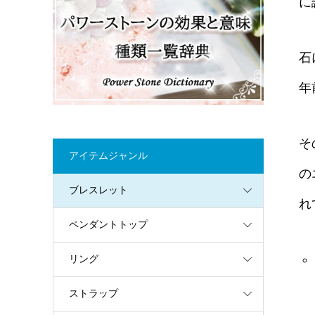
に
石
年
そ
アイテムジャンル
の
ブレスレット
れ
ペンダントトップ
リング
ストラップ