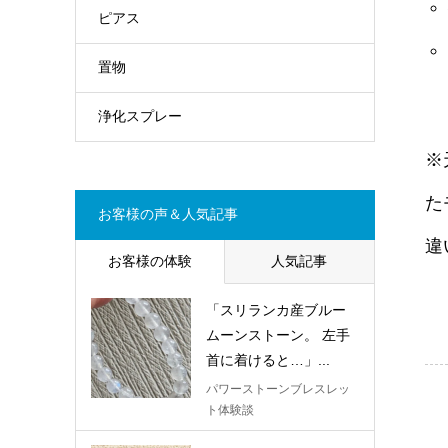
ピアス
置物
浄化スプレー
※
た
お客様の声＆人気記事
違
お客様の体験
人気記事
「スリランカ産ブルー
ムーンストーン。 左手
首に着けると…」...
パワーストーンブレスレッ
ト体験談